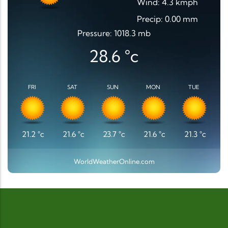
Wind: 4.3 kmph
Precip: 0.00 mm
Pressure: 1018.3 mb
28.6
°c
FRI
SAT
SUN
MON
TUE
21.2
°c
21.6
°c
23.7
°c
21.6
°c
21.3
°c
WorldWeatherOnline.com