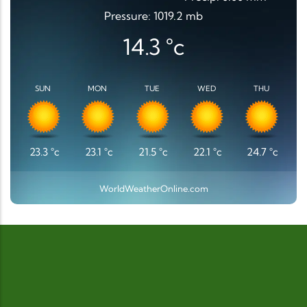
Pressure: 1019.2 mb
14.3
°c
SUN
MON
TUE
WED
THU
23.3
°c
23.1
°c
21.5
°c
22.1
°c
24.7
°c
WorldWeatherOnline.com