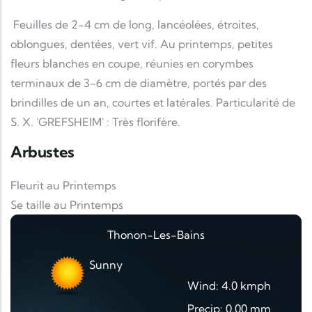
Feuilles de 2-4 cm de long, lancéolées, étroites,
oblongues, dentées, vert vif. Au printemps, petites
fleurs blanches en coupe, réunies en corymbes
terminaux de 3-6 cm de diamètre, portés par des
brindilles de un an, courtes et latérales. Particularité de
S. X. 'GREFSHEIM' : Très florifère.
Arbustes
Fleurit au Printemps
Se taille au Printemps
Thonon-Les-Bains
Sunny
Wind: 4.0 kmph
Precip: 0.00 mm