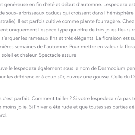
ve et généreuse en fin d’été et début d’automne. Lespedeza 
t de sous-arbrisseaux caducs qui croissent dans l’hémisphèr
tralie). Il est parfois cultivé comme plante fourragère. Che
t uniquement l’espèce type qui offre de très jolies fleurs ros
’arquer les rameaux fins et très élégants. La floraison est s
emières semaines de l’automne. Pour mettre en valeur la flora
soleil et chaleur. Spectacle assuré !
 trouve le lespedeza également sous le nom de Desmodium pend
our les différencier à coup sûr, ouvrez une gousse. Celle du
c’est parfait. Comment tailler ? Si votre lespedeza n’a pas tr
 moins jolie. Si l’hiver a été rude et que toutes ses parties a
ard.