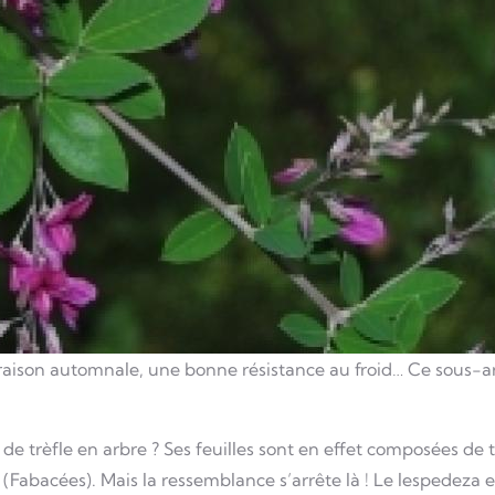
aison automnale, une bonne résistance au froid… Ce sous-ar
e trèfle en arbre ? Ses feuilles sont en effet composées de tr
(Fabacées). Mais la ressemblance s’arrête là ! Le lespedeza