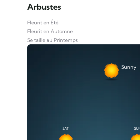
Arbustes
Fleurit en Été
Fleurit en Automne
Se taille au Printemps
Sunny
SAT
SU