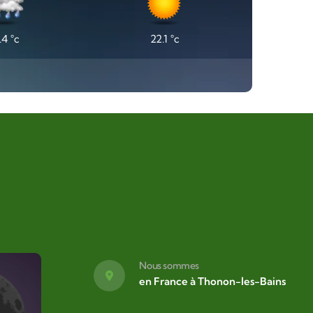
.4
°c
22.1
°c
Nous sommes
en France à Thonon-les-Bains