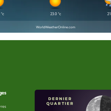
°c
23.0
°c
21
WorldWeatherOnline.com
ges
vres