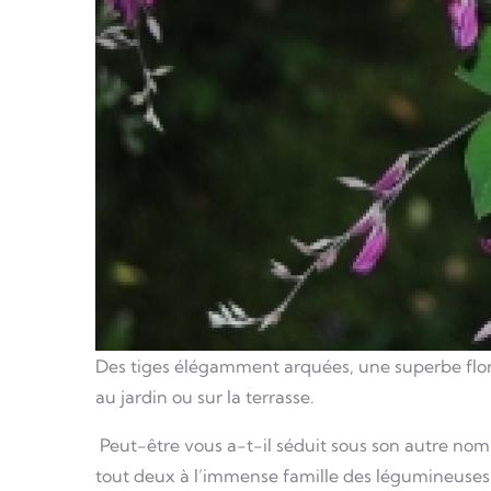
Des tiges élégamment arquées, une superbe flor
au jardin ou sur la terrasse.
Peut-être vous a-t-il séduit sous son autre nom d
tout deux à l’immense famille des légumineuses 