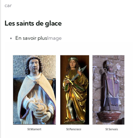
car
Les saints de glace
sur Les saints de glace
En savoir plus
Image