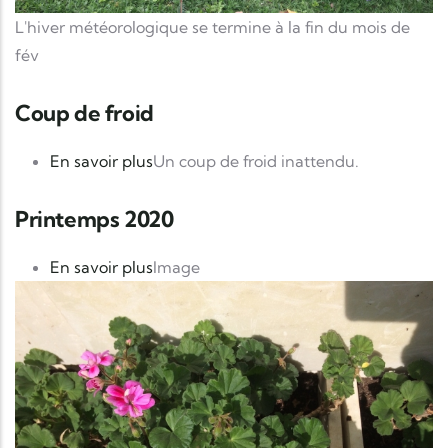
L'hiver météorologique se termine à la fin du mois de
fév
Coup de froid
sur Coup de froid
En savoir plus
Un coup de froid inattendu.
Printemps 2020
sur Printemps 2020
En savoir plus
Image