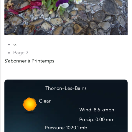
Pagination
Page précédente
‹‹
Page 2
S'abonner à Printemps
Thonon-Les-Bains
Clear
Wind: 8.6 kmph
Precip: 0.00 mm
Pressure: 1020.1 mb