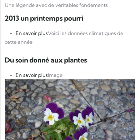
Une légende avec de véritables fondements
2013 un printemps pourri
sur 2013 un printemps pourri
En savoir plus
Voici les données climatiques de
cette année
Du soin donné aux plantes
sur Du soin donné aux plantes
En savoir plus
Image