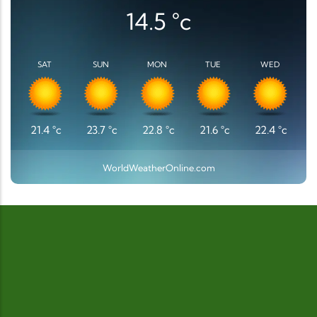
14.5
°c
SAT
SUN
MON
TUE
WED
21.4
°c
23.7
°c
22.8
°c
21.6
°c
22.4
°c
WorldWeatherOnline.com