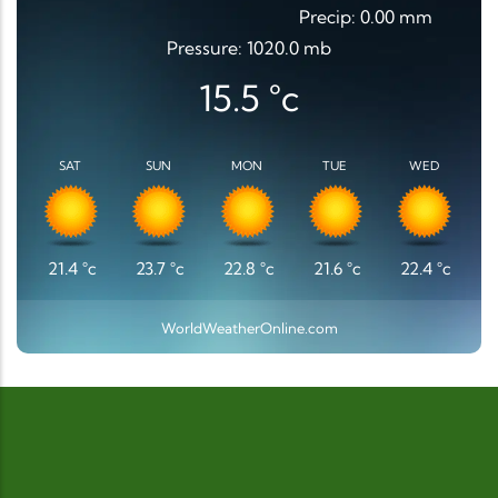
Precip: 0.00 mm
Pressure: 1020.0 mb
15.5
°c
SAT
SUN
MON
TUE
WED
21.4
°c
23.7
°c
22.8
°c
21.6
°c
22.4
°c
WorldWeatherOnline.com