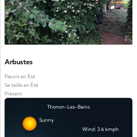
Arbustes
Fleurit en Été
Se taille en Été
Présent
Thonon-Les-Bains
Sunny
Wind: 3.6 kmph