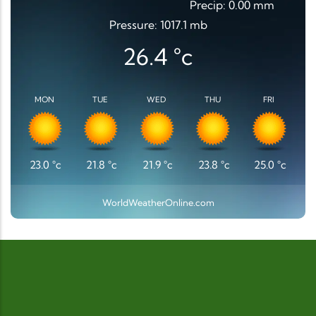
Precip: 0.00 mm
Pressure: 1017.1 mb
26.4
°c
MON
TUE
WED
THU
FRI
23.0
°c
21.8
°c
21.9
°c
23.8
°c
25.0
°c
WorldWeatherOnline.com