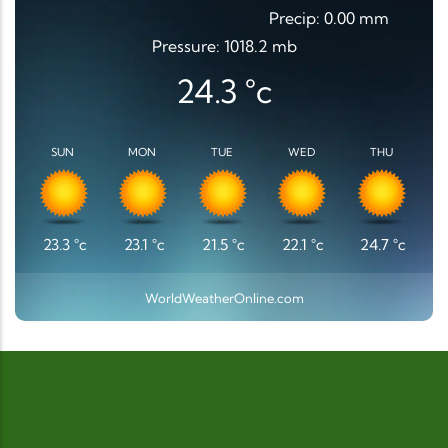
Precip: 0.00 mm
Pressure: 1018.2 mb
24.3
°c
SUN
MON
TUE
WED
THU
23.3
°c
23.1
°c
21.5
°c
22.1
°c
24.7
°c
WorldWeatherOnline.com