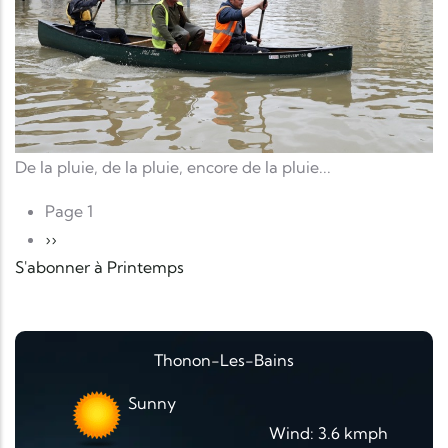
De la pluie, de la pluie, encore de la pluie...
Pagination
Page 1
Page suivante
››
S'abonner à Printemps
Thonon-Les-Bains
Sunny
Wind: 3.6 kmph