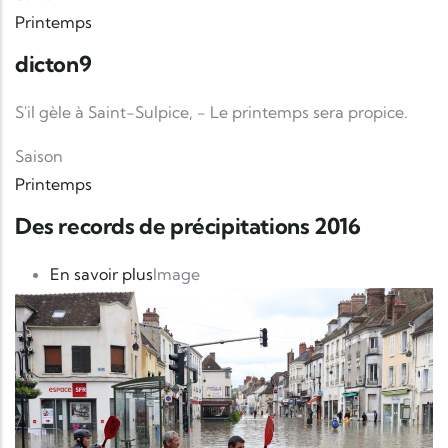
Printemps
dicton9
S'il gèle à Saint-Sulpice, - Le printemps sera propice.
Saison
Printemps
Des records de précipitations 2016
sur Des records de précipitations 2016
En savoir plus
Image