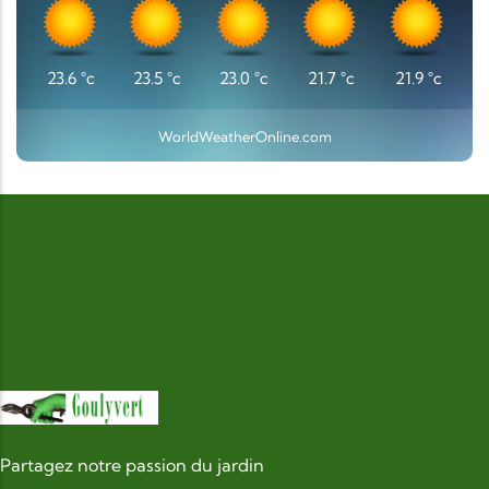
23.6
°c
23.5
°c
23.0
°c
21.7
°c
21.9
°c
WorldWeatherOnline.com
Partagez notre passion du jardin