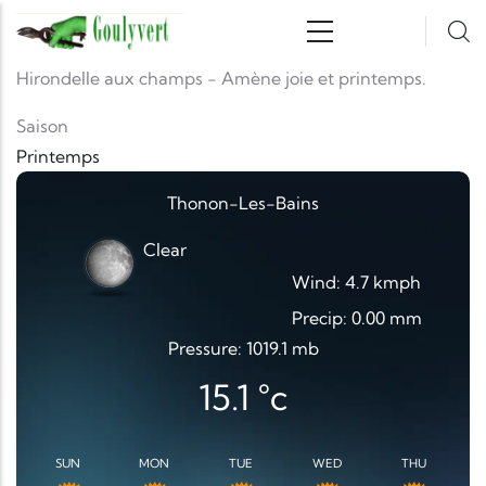
Aller au contenu principal
Hirondelle aux champs - Amène joie et printemps.
Saison
Printemps
Thonon-Les-Bains
Clear
Wind: 4.7 kmph
Precip: 0.00 mm
Pressure: 1019.1 mb
15.1
°c
SUN
MON
TUE
WED
THU